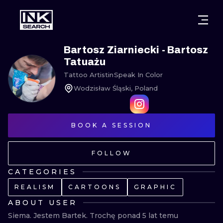
CITIES
STYLES
WARSAW
Bartosz Ziarniecki - Bartosz
Tatuażu
CRACOW
WROCLAW
LETTERING
Tattoo Artist
in
Speak In Color
Wodzisław Śląski, Poland
BERLIN
LONDON
NEW SCHOO
HEIDELBERG
EDINBURGH
SURREALISM
BOOK A SESSION
MANCHESTER
AMSTERDAM
BIOMECHANI
FOLLOW
PRAGUE
VIENNA
TRIBAL
CATEGORIES
ATHENS
BUDAPEST
JAPANESE
REALISM
CARTOONS
GRAPHIC
CARTOONS
ABOUT USER
Siema. Jestem Bartek. Trochę ponad 5 lat temu 