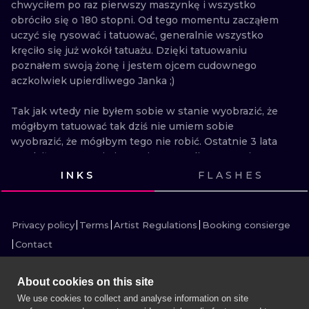
chwyciłem po raz pierwszy maszynkę i wszystko 
ILUSTRATIO
obróciło się o 180 stopni. Od tego momentu zacząłem 
uczyć się rysować i tatuować, generalnie wszystko 
MINIMALISM
kręciło się już wokół tatuażu. Dzięki tatuowaniu 
poznałem swoją żonę i jestem ojcem cudownego 
UV
aczkolwiek upierdliwego Janka ;)

Tak jak wtedy nie byłem sobie w stanie wyobrazić, że 
mógłbym tatuować tak dziś nie umiem sobie 
wyobrazić, że mógłbym tego nie robić. Ostatnie 3 lata 
spędziłem ucząc się i pracując w studio Hypnosis 
Tattoo w UK.

INKS
FLASHES
VIEW INK
VIEW INK
VIEW INK
VIEW INK
Cieszę się, że mogę wrócić, zostać członkiem ekipy SiC! 
VIEW INK
i nadal starać się rozwijać. Lubię tatuować zwierzaki 
Privacy policy
Terms
Artist Regulations
Booking consierge
futrzaki, naturę, kolor z połamanymi kreskami i 
Contact
wykręcone ”dziwne/zepsute” rzeczy.

Wiecie gdzie mnie znaleźć. Pozdro 5.
About cookies on this site
We use cookies to collect and analyse information on site