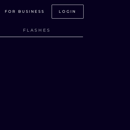
FOR BUSINESS
LOGIN
FLASHES
NK
VIEW INK
NK
VIEW INK
NK
VIEW INK
NK
VIEW INK
ONAL