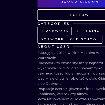
BOOK A SESSION
FOLLOW
CATEGORIES
BLACKWORK
LETTERING
DOTWORK
OLD SCHOOL
ABOUT USER
Tatuuję od 2012r. w Pink Machine w 
Warszawie

Blackwork to chyba styl który najbardzie
wykonywać, w 95% prac używam tylko 
czarnego tuszu, lubię mroczne i wyrazis
wzory, ale chętnie robię też w stylu Old
albo Dotwork.

Inspiracje czerpię głównie z kreskówek,
komiksów, książek czy filmów.

Poza tatuowaniem dużo czasu spędzam 
synem i na życiu rodzinnym, ale gdy ma