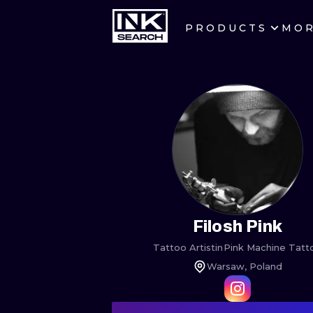
PRODUCTS
MO
CITIES
CRACOW
BERLIN
HEIDELBERG
MANCHESTER
PRAGUE
Filosh Pink
Tattoo Artist
in
Pink Machine Tatt
ATHENS
Warsaw, Poland