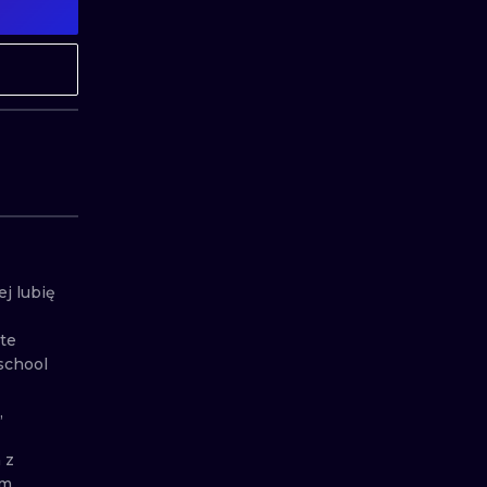
MINIMALISM
WOODCUT
UV
j lubię 
te 
school 
 
z 
m 