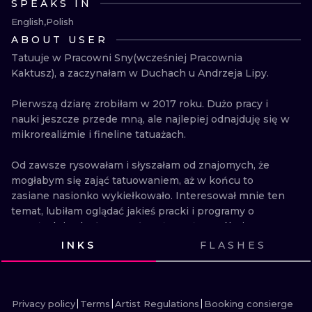
SPEAKS IN
ILUSTRATIO
English
Polish
ABOUT USER
MINIMALISM
Tatuuje w Pracowni Sny(wcześniej Pracownia 
Kaktusz), a zaczynałam w Duchach u Andrzeja Lipy. 

UV
Pierwszą dziarę zrobiłam w 2017 roku. Dużo pracy i 
nauki jeszcze przede mną, ale najlepiej odnajduję się w 
mikrorealiźmie i fineline tatuażach.

Od zawsze rysowałam i słyszałam od znajomych, że 
mogłabym się zająć tatuowaniem, aż w końcu to 
zasiane nasionko wykiełkowało. Interesował mnie ten 
temat, lubiłam oglądać jakieś pracki i programy o 
tatuażach i w końcu uznałam, że może spróbuję.

INKS
FLASHES
Uważam, że tatuaż nie musi mieć jakiegoś mega 
VIEW INK
VIEW INK
VIEW INK
VIEW INK
głębokiego znaczenia, ważne, żeby wszystko zgrywało 
VIEW INK
VIEW INK
VIEW INK
VIEW INK
VIEW INK
VIEW INK
VIEW INK
VIEW INK
się estetycznie, ale to oczywiście kwestia gustu i 
indywidualnych preferencji. Są osoby, które lubią mieć 
Privacy policy
Terms
Artist Regulations
Booking consierge