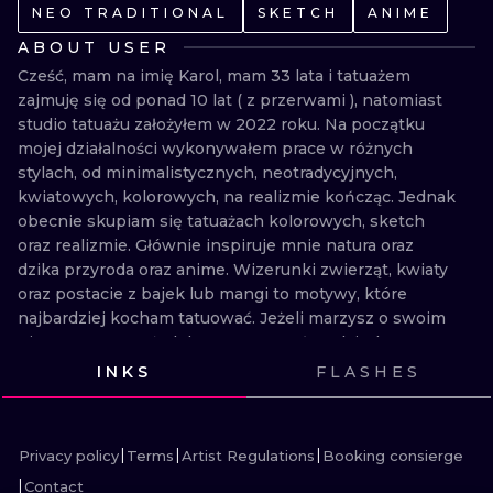
ILUSTRATIO
NEO TRADITIONAL
SKETCH
ANIME
ABOUT USER
MINIMALISM
Cześć, mam na imię Karol, mam 33 lata i tatuażem  
zajmuję się od ponad 10 lat ( z przerwami ), natomiast 
UV
studio tatuażu założyłem w 2022 roku. Na początku 
mojej działalności wykonywałem prace w różnych 
stylach, od minimalistycznych, neotradycyjnych,  
kwiatowych, kolorowych, na realizmie kończąc. Jednak 
obecnie skupiam się tatuażach kolorowych, sketch 
oraz realizmie. Głównie inspiruje mnie natura oraz 
dzika przyroda oraz anime. Wizerunki zwierząt, kwiaty 
oraz postacie z bajek lub mangi to motywy, które 
najbardziej kocham tatuować. Jeżeli marzysz o swoim 
pierwszym tatuażu lub masz pomysł na dziurkę - 
koniecznie się ze mną skontaktuj.
INKS
FLASHES
VIEW INK
VIEW INK
VIEW INK
VIEW INK
VIEW INK
VIEW INK
VIEW INK
Privacy policy
Terms
Artist Regulations
Booking consierge
Contact