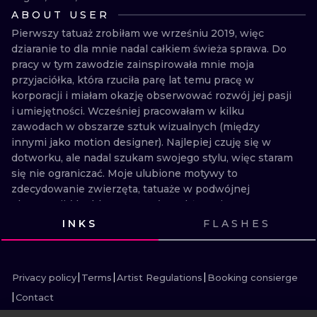
ILUSTRATIO
ABOUT USER
Pierwszy tatuaż zrobiłam we wrześniu 2019, więc 
MINIMALISM
dziaranie to dla mnie nadal całkiem świeża sprawa. Do 
pracy w tym zawodzie zainspirowała mnie moja 
UV
przyjaciółka, która rzuciła parę lat temu pracę w 
korporacji i miałam okazję obserwować rozwój jej pasji 
i umiejętności. Wcześniej pracowałam w kilku 
zawodach w obszarze sztuk wizualnych (między 
innymi jako motion designer). Najlepiej czuję się w 
dotworku, ale nadal szukam swojego stylu, więc staram 
się nie ograniczać. Moje ulubione motywy to 
zdecydowanie zwierzęta, tatuaże w podwójnej 
ekspozycji (double exposure), a także związane z 
popkulturą (Harry Potter, Gwiezdne Wojny)

INKS
FLASHES
VIEW INK
VIEW INK
VIEW INK
VIEW INK
ENG

VIEW INK
VIEW INK
VIEW INK
I made my first tattoo in September 2019, so tattooing 
Privacy policy
Terms
Artist Regulations
Booking consierge
is still quite fresh for me. I was inspired by my friend 
Contact
who quit her job in the corporation a few years ago 
and had the opportunity to observe the development 