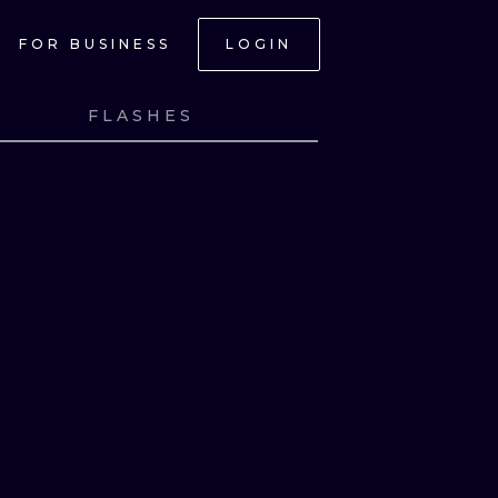
FOR BUSINESS
LOGIN
FLASHES
NK
VIEW INK
NK
VIEW INK
NK
VIEW INK
NK
VIEW INK
ONAL