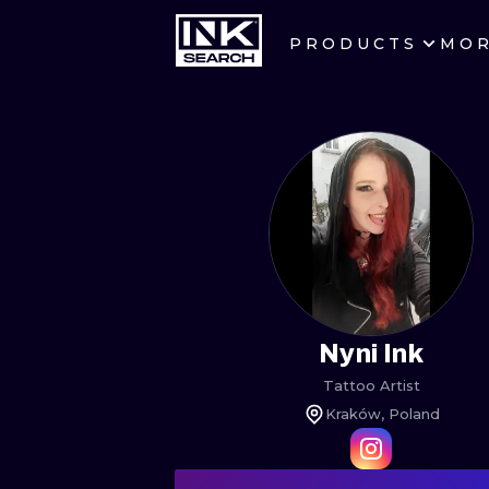
PRODUCTS
MO
CITIES
CRACOW
BERLIN
HEIDELBERG
MANCHESTER
PRAGUE
Nyni Ink
Tattoo Artist
ATHENS
Kraków, Poland