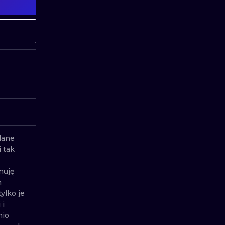
MINIMALISM
WOODCUT
UV
ane 
 tak 
uję 
 
lko je 
i 
io 