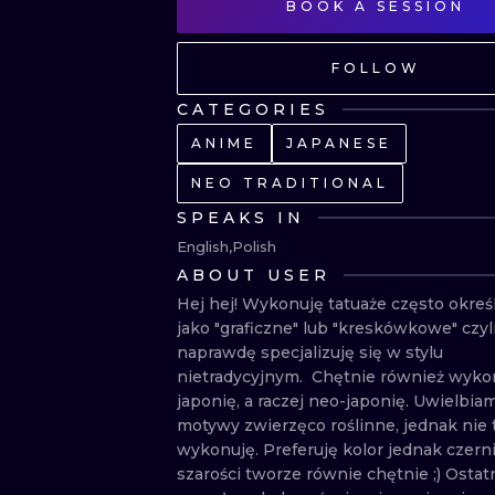
BOOK A SESSION
FOLLOW
CATEGORIES
ANIME
JAPANESE
NEO TRADITIONAL
SPEAKS IN
English
Polish
ABOUT USER
Hej hej! Wykonuję tatuaże często określ
jako "graficzne" lub "kreskówkowe" czyli
naprawdę specjalizuję się w stylu 
nietradycyjnym.  Chętnie również wykon
japonię, a raczej neo-japonię. Uwielbiam
motywy zwierzęco roślinne, jednak nie ty
wykonuję. Preferuję kolor jednak czerni 
szarości tworze równie chętnie ;) Ostatn