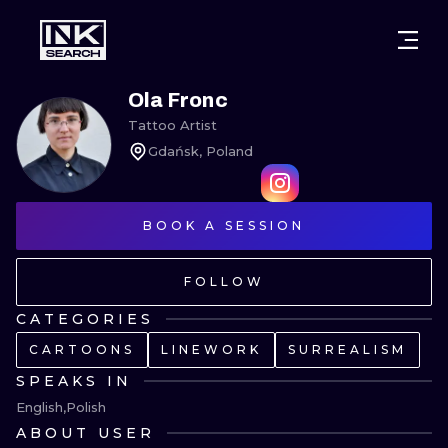
CITIES
STYLES
WARSAW
Ola Fronc
Tattoo Artist
CRACOW
WROCLAW
LETTERING
Gdańsk, Poland
BERLIN
LONDON
NEW SCHOO
HEIDELBERG
BOOK A SESSION
EDINBURGH
SURREALISM
MANCHESTER
AMSTERDAM
BIOMECHANI
FOLLOW
PRAGUE
VIENNA
TRIBAL
CATEGORIES
CARTOONS
LINEWORK
SURREALISM
ATHENS
BUDAPEST
JAPANESE
SPEAKS IN
CARTOONS
English
Polish
ABOUT USER