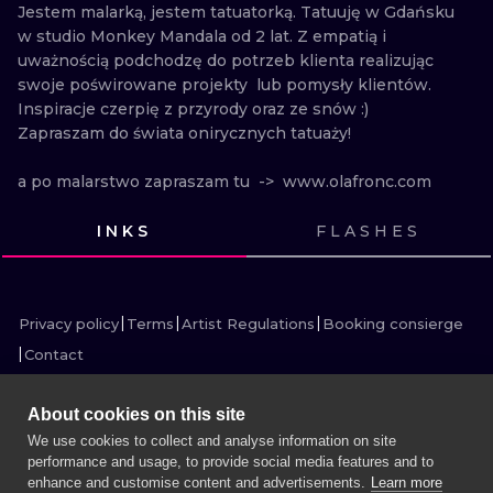
ILUSTRATIO
Jestem malarką, jestem tatuatorką. Tatuuję w Gdańsku 
w studio Monkey Mandala od 2 lat. Z empatią i 
uważnością podchodzę do potrzeb klienta realizując 
MINIMALISM
swoje poświrowane projekty  lub pomysły klientów.

Inspiracje czerpię z przyrody oraz ze snów :)

UV
Zapraszam do świata onirycznych tatuaży!

a po malarstwo zapraszam tu  ->  www.olafronc.com
INKS
FLASHES
VIEW INK
VIEW INK
VIEW INK
VIEW INK
VIEW INK
VIEW INK
VIEW INK
VIEW INK
VIEW INK
VIEW INK
VIEW INK
VIEW INK
Privacy policy
Terms
Artist Regulations
Booking consierge
Contact
About cookies on this site
We use cookies to collect and analyse information on site
performance and usage, to provide social media features and to
MORE INK SEARCH
enhance and customise content and advertisements.
Learn more