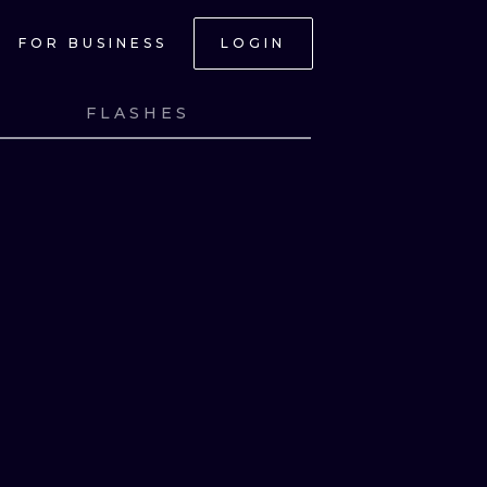
FOR BUSINESS
LOGIN
FLASHES
NK
VIEW INK
NK
VIEW INK
NK
VIEW INK
NK
VIEW INK
ONAL