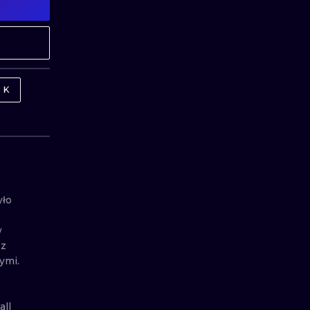
MINIMALISM
WOODCUT
UV
RK
ło 
 
z 
.

ll 