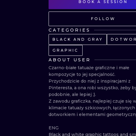
BOOK A SESSION
FOLLOW
CATEGORIES
BLACK AND GRAY
DOTWO
GRAPHIC
ABOUT USER
Czarno-białe tatuaże graficzne i małe 
kompozycje to jej specjalność.

Przychodzicie do niej z inspiracjami z 
Pinteresta, a ona robi wszystko, żeby by
podobnie, ale lepiej ;).

Z zawodu graficzka, najlepiej czuje się w
klimacie tatuaży szkicowych, łączonych 
dotworkiem i elementami geometrycznymi
ENG

Black and white graphic tattoos and sma