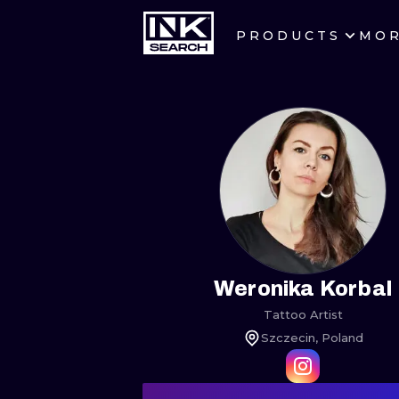
PRODUCTS
MO
CITIES
CRACOW
BERLIN
HEIDELBERG
MANCHESTER
PRAGUE
Weronika Korbal
Tattoo Artist
ATHENS
Szczecin, Poland