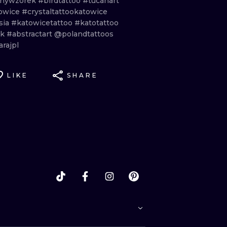
nywzorek
#birdtattoo
#tucanart
owice
#crystaltattookatowice
sia
#katowicetattoo
#katotattoo
sk
#abstractart
@polandtattoos
rajpl
LIKE
SHARE