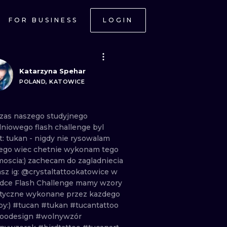
FOR BUSINESS
LOGIN
Katarzyna Spehar
POLAND, KATOWICE
zas
naszego
studyjnego
dniowego
flash
challenge
byl
t:
tukan
-
nigdy
nie
rysowalam
ego
wiec
chetnie
wykonam
tego
moscia:)
zachecam
do
zagladniecia
asz
ig:
@crystaltattookatowice
w
adce
Flash
Challenge
mamy
wzory
tyczne
wykonane
przez
kazdego
py:)
#tucan
#tukan
#tucantattoo
toodesign
#wolnywzór
ONAL