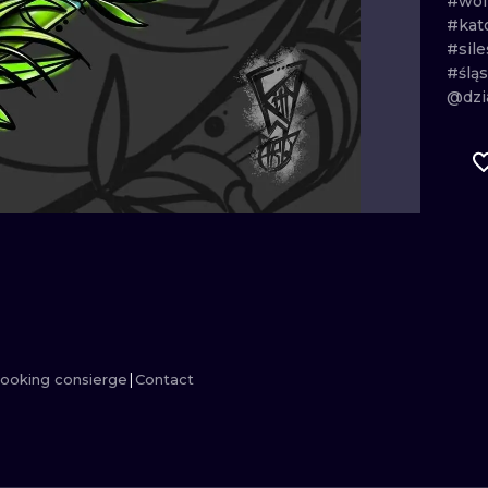
#wol
#kat
MINIMALISM
WOODCUT
#sile
#ślą
UV
@dzia
ooking consierge
Contact