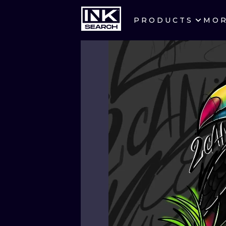
PRODUCTS
MO
CITIES
CRACOW
BERLIN
HEIDELBERG
MANCHESTER
PRAGUE
ATHENS