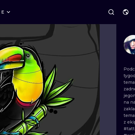
RE
STYLES
WARSAW
GEOMETRIC
WROCLAW
LETTERING
GRAPHIC
LONDON
NEW SCHOOL
HANDPOKE
EDINBURGH
SURREALISM
BLACKWORK
Podc
tygo
AMSTERDAM
BIOMECHANICAL
TRADITIONAL
tema
zadn
VIENNA
TRIBAL
IGNORANT
jego
na
n
BUDAPEST
JAPANESE
LINEWORK
zakl
tema
CARTOONS
DOTWORK
z
eki
#tat
ILUSTRATION
NEO TRADITI