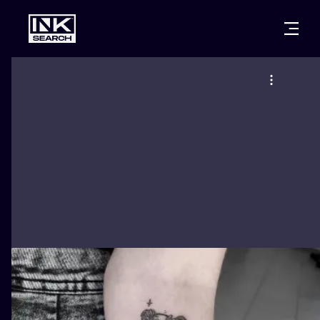
CITIES
STYLES
WARSAW
CRACOW
WROCLAW
LETTERING
BERLIN
LONDON
NEW SCHOO
HEIDELBERG
EDINBURGH
SURREALISM
MANCHESTER
AMSTERDAM
BIOMECHANI
PRAGUE
VIENNA
TRIBAL
ATHENS
BUDAPEST
JAPANESE
CARTOONS