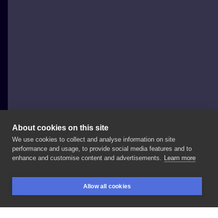
About cookies on this site
We use cookies to collect and analyse information on site
Chestnuttattoo
performance and usage, to provide social media features and to
POLAND, WROCŁAW
enhance and customise content and advertisements.
Learn more
Sailor
moon!
✨🌙
Jeszcze
się
nie
zabrałam
za
Allow all cookies
dokańczanie
oglądania
😭
jak
raz
przerwę
oglądanie
BOOKINGS
SEARCH
LOGIN
anime,
to
często
już
do
serii
nie
wracam.
Wiele
tracę