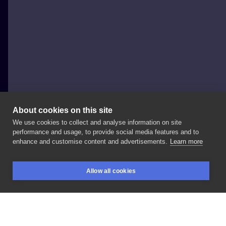
About cookies on this site
We use cookies to collect and analyse information on site
Dodola Tattoo
performance and usage, to provide social media features and to
POLAND, GDAŃSK
enhance and customise content and advertisements.
Learn more
Wróżka
Dodola
🔮
inne
karty
również
mam
w
ofercie
Allow all cookies
✨
opisz
swój
tatuaż,
a
powiem
ci
kim
jesteś
🦇
Ps
BOOKINGS
SEARCH
LOGIN
ostatnia
szansa,
żeby
umówić
się
na
dziarę
w
Krakowie
🌝