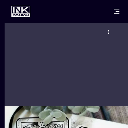
CITIES
STYLES
WARSAW
CRACOW
WROCLAW
LETTERING
BERLIN
LONDON
NEW SCHOO
HEIDELBERG
EDINBURGH
SURREALISM
MANCHESTER
AMSTERDAM
BIOMECHANI
PRAGUE
VIENNA
TRIBAL
ATHENS
BUDAPEST
JAPANESE
CARTOONS