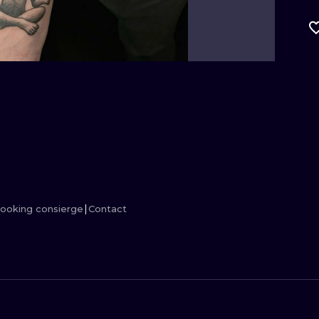
MINIMALISM
WOODCUT
UV
ooking consierge
Contact