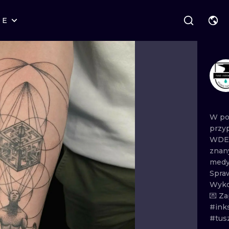
RE
STYLES
WARSAW
GEOMETRIC
WROCLAW
LETTERING
GRAPHIC
LONDON
NEW SCHOOL
HANDPOKE
EDINBURGH
SURREALISM
BLACKWORK
W
po
przy
AMSTERDAM
BIOMECHANICAL
TRADITIONAL
WD
zna
VIENNA
TRIBAL
IGNORANT
medyta
Spra
BUDAPEST
JAPANESE
LINEWORK
Wyk
💌
Za
CARTOONS
DOTWORK
#ink
#tus
ILUSTRATION
NEO TRADITI