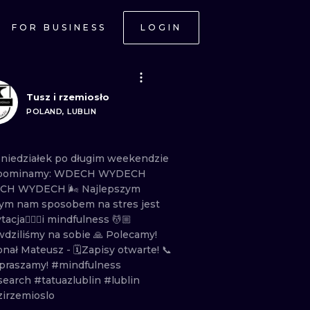
FOR BUSINESS
LOGIN
Tusz i rzemiosło
POLAND, LUBLIN
niedziałek
po
długim
weekendzie
pominamy:
WDECH
WYDECH
ECH
WYDECH
🌬
Najlepszym
nym
nam
sposobem
na
stres
jest
cja🧘🏻‍♂️i
mindfulness
💆🏼
wdziliśmy
na
sobie
🙏 Polecamy!
onał
Mateusz
-
🗓Zapisy
otwarte! 📞
praszamy!
#mindfulness
search
#tatuazlublin
#lublin
zirzemioslo
ONAL