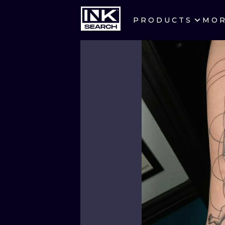
PRODUCTS
MO
CITIES
CRACOW
BERLIN
HEIDELBERG
MANCHESTER
PRAGUE
ATHENS