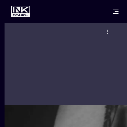
CITIES
STYLES
WARSAW
CRACOW
WROCLAW
LETTERING
BERLIN
LONDON
NEW SCHOO
HEIDELBERG
EDINBURGH
SURREALISM
MANCHESTER
AMSTERDAM
BIOMECHANI
PRAGUE
VIENNA
TRIBAL
ATHENS
BUDAPEST
JAPANESE
CARTOONS