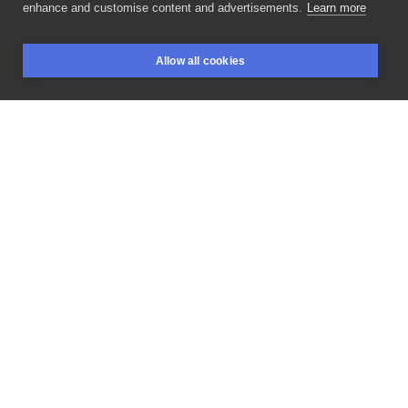
enhance and customise content and advertisements.
Learn more
Zobaczcie
jakie
covery
można
zrobić
jeśli
zaufa
się
Allow all cookies
tatuażyście.
Praca
Ama
-
Gi,
która
coraz
częściej
ratuje
BOOKINGS
SEARCH
LOGIN
Waszą
psychikę
od
niechcianych,
nieudanych,
źle
wykonanych
tatuaży.
Macie
coś
do
zakrycia?
#blackandgray
#abstractartist
#abstractwork
#sketchtattoo
#blackandgraytattoo
#abstractattoo
#sketch
#sketchtattoos
#abstractart
#tattoowitryna
#inmagazin
#tattoos
#tattoo
#tattooartist
#inoedboy
#inksearch
#inked
#tattooPoland
#tattoowitryna
#tattoopoland
#tattooart
#inksearch_booking_tattoos
#tattoopoznan
#inkedgirls
LIKE
SHARE
Privacy policy
Terms
Artist Regulations
Booking consierge