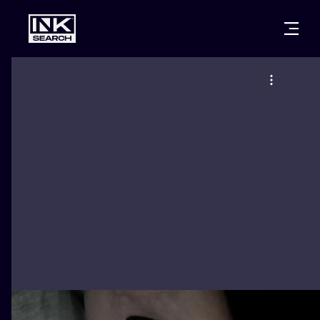
CITIES
STYLES
WARSAW
CRACOW
WROCLAW
LETTERING
BERLIN
LONDON
NEW SCHOO
HEIDELBERG
EDINBURGH
SURREALISM
MANCHESTER
AMSTERDAM
BIOMECHANI
PRAGUE
VIENNA
TRIBAL
ATHENS
BUDAPEST
JAPANESE
CARTOONS