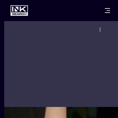
CITIES
STYLES
WARSAW
CRACOW
WROCLAW
LETTERING
BERLIN
LONDON
NEW SCHOO
HEIDELBERG
EDINBURGH
SURREALISM
MANCHESTER
AMSTERDAM
BIOMECHANI
PRAGUE
VIENNA
TRIBAL
ATHENS
BUDAPEST
JAPANESE
CARTOONS