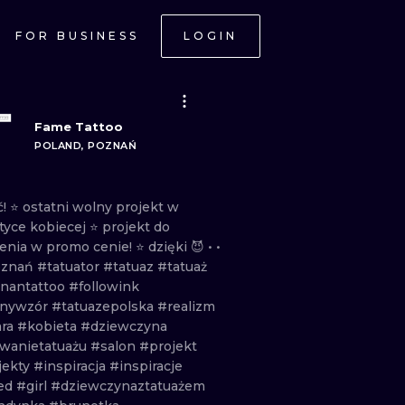
FOR BUSINESS
LOGIN
Fame Tattoo
POLAND, POZNAŃ
! ⭐️
ostatni
wolny
projekt
w
tyce
kobiecej ⭐️
projekt
do
ienia
w
promo
cenie! ⭐️
dzięki
😈 • •
oznań
#tatuator
#tatuaz
#tatuaż
nantattoo
#followink
nywzór
#tatuazepolska
#realizm
ara
#kobieta
#dziewczyna
wanietatuażu
#salon
#projekt
jekty
#inspiracja
#inspiracje
ed
#girl
#dziewczynaztatuażem
ONAL