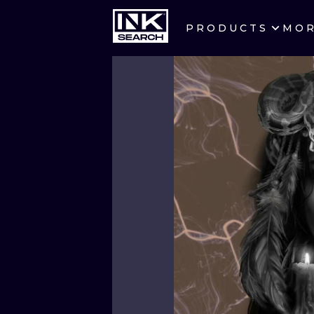
PRODUCTS
MO
CITIES
CRACOW
BERLIN
HEIDELBERG
MANCHESTER
PRAGUE
ATHENS