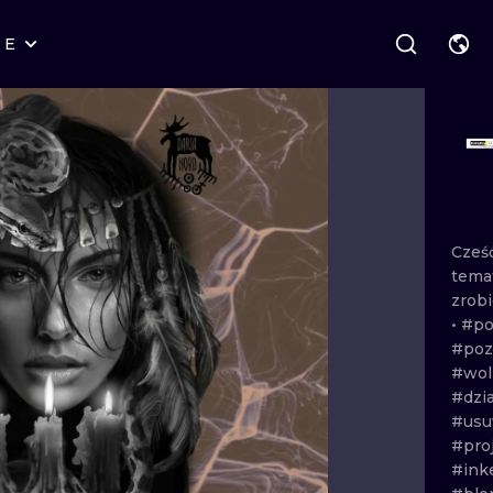
RE
STYLES
WARSAW
GEOMETRIC
WROCLAW
LETTERING
GRAPHIC
LONDON
NEW SCHOOL
HANDPOKE
EDINBURGH
SURREALISM
BLACKWORK
Cześć
tema
AMSTERDAM
BIOMECHANICAL
TRADITIONAL
zrob
•
#p
VIENNA
TRIBAL
IGNORANT
#poz
#wol
BUDAPEST
JAPANESE
LINEWORK
#dzi
#usu
CARTOONS
DOTWORK
#pro
#ink
ILUSTRATION
NEO TRADITI