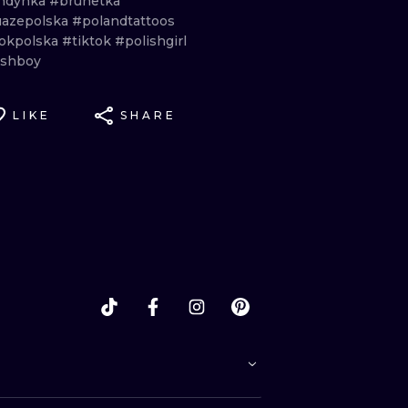
ndynka
#brunetka
uazepolska
#polandtattoos
tokpolska
#tiktok
#polishgirl
ishboy
LIKE
SHARE