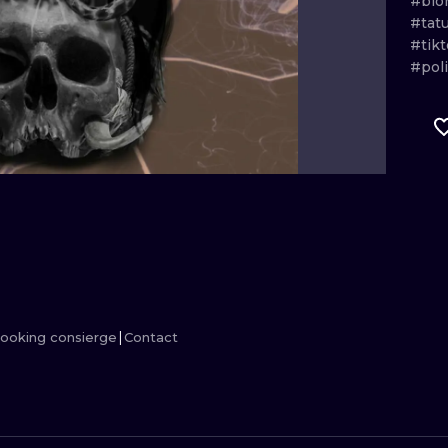
#blo
#tat
MINIMALISM
WOODCUT
#tik
#pol
UV
ooking consierge
Contact