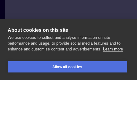
About cookies on this site
We use cookies to collect and analyse information on site
Gloson
performance and usage, to provide social media features and to
POLAND, KRAKÓW
enhance and customise content and advertisements.
Learn more
Мои
ботинки
для
прогулок
!
Они
удобны
при
Allow all cookies
ходьбе
!
Когда
настанет
твоё
время
… Они
BOOKINGS
SEARCH
LOGIN
пройдут
и
по
тебе
!
#fpg
. .
#tatuaż
#днепр
#polishboy
#polishgirl
#artystapolski
#nativeamerican
#tatuażpolska
. .
#tattooo
#tattoooldschool
#tattookrakow
#fairplaygang
#kwadrontattoo
#панкрок
#glosontattoo
#inksearch
#inksearchtodo
#poland
#polandtattoo
#newschool
#tattooideas
. .
#тату
#татукаменское
#татуукраина
#татуднепр
#drmartens
#татуботинок
#каменское
#татумастеркаменское