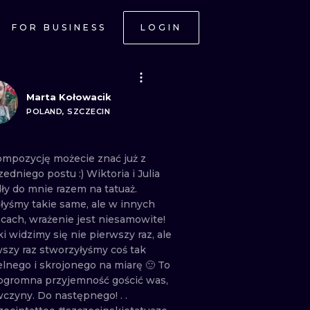
FOR BUSINESS
LOGIN
Marta Kołowacik
POLAND, SZCZECIN
ompozycję
możecie
znać
już
z
zedniego
postu
:) Wiktoria
i
Julia
ły
do
mnie
razem
na
tatuaż.
iłyśmy
takie
same,
ale
w
innych
scach,
wrażenie
jest
niesamowite!
ki
widzimy
się
nie
pierwszy
raz,
ale
wszy
raz
stworzyłyśmy
coś
tak
elnego
i
skrojonego
na
miarę
🙂 To
ogromna
przyjemność
gościć
was,
wczyny.
Do
następnego! . .
ONAL