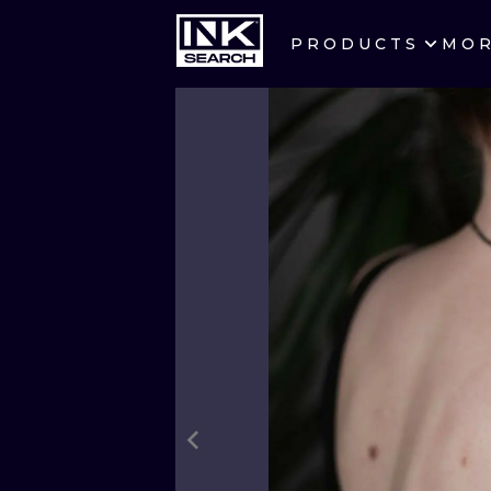
PRODUCTS
MO
CITIES
CRACOW
BERLIN
HEIDELBERG
MANCHESTER
PRAGUE
ATHENS