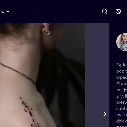
RE
STYLES
WARSAW
GEOMETRIC
WROCLAW
LETTERING
GRAPHIC
LONDON
NEW SCHOOL
HANDPOKE
EDINBURGH
SURREALISM
BLACKWORK
Tę
k
popr
AMSTERDAM
BIOMECHANICAL
TRADITIONAL
wpad
Zrob
VIENNA
TRIBAL
IGNORANT
miej
Z
Wi
BUDAPEST
JAPANESE
LINEWORK
pier
subt
CARTOONS
DOTWORK
była
dzie
ILUSTRATION
NEO TRADITI