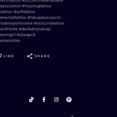
zecintattoo
#szczecinskietatuaze
uaższczecin
#mysticgtattoo
stattoo
#softtattoo
amentaltattoo
#tatuażeszczecin
hodniopomorskie
#stoczniatattoo
lswithinks
#delikatnytatuaż
zecingirl
#stargard
uazepolska
LIKE
SHARE