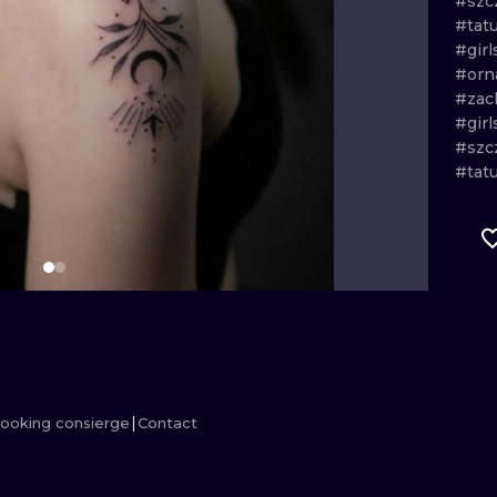
#szc
#tat
MINIMALISM
WOODCUT
#girl
#orn
UV
#zac
#gir
#szc
#tat
ooking consierge
Contact