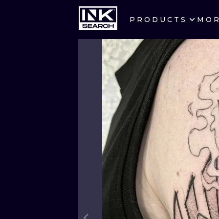
PRODUCTS
MO
CITIES
CRACOW
BERLIN
HEIDELBERG
MANCHESTER
PRAGUE
ATHENS