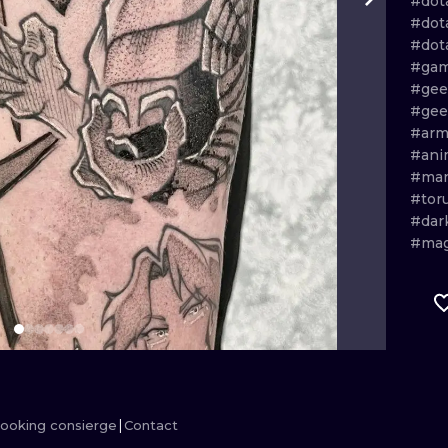
#dot
#dot
MINIMALISM
WOODCUT
#dot
#gam
UV
#gee
#gee
#arm
#ani
#man
#tor
#dar
#mag
ooking consierge
Contact