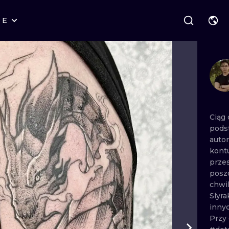
RE
STYLES
WARSAW
GEOMETRIC
WROCLAW
LETTERING
GRAPHIC
LONDON
NEW SCHOOL
HANDPOKE
EDINBURGH
SURREALISM
BLACKWORK
Ciąg
pods
AMSTERDAM
BIOMECHANICAL
TRADITIONAL
autor
kont
VIENNA
TRIBAL
IGNORANT
prze
posz
BUDAPEST
JAPANESE
LINEWORK
chwi
Slyr
CARTOONS
DOTWORK
inny
Przy
ILUSTRATION
NEO TRADITI