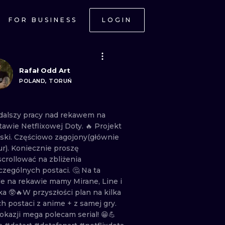
FOR BUSINESS
LOGIN
Rafał Odd Art
POLAND, TORUŃ
dalszy
pracy
nad
rekawem
na
tawie
Netflixowej
Doty.
🔥
Projekt
ski.
Częściowo
zagojony(głównie
ur). Koniecznie
proszę
scrollować
na
zbliżenia
czególnych
postaci.
🤔 Na
ta
le
na
rekawie
mamy
Mirane,
Line
i
aka
🥸🔥W
przyszłości
plan
na
kilka
ch
postaci
z
anime
+
z
samej
gry.
okazji
mega
polecam
serial!
😁💪
ONAL