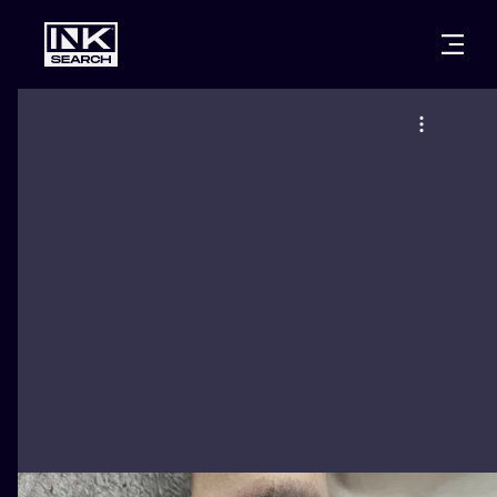
CITIES
STYLES
WARSAW
CRACOW
WROCLAW
LETTERING
BERLIN
LONDON
NEW SCHOO
HEIDELBERG
EDINBURGH
SURREALISM
MANCHESTER
AMSTERDAM
BIOMECHANI
PRAGUE
VIENNA
TRIBAL
ATHENS
BUDAPEST
JAPANESE
CARTOONS