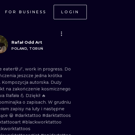
FOR BUSINESS
LOGIN
Rafał Odd Art
POLAND, TORUŃ
ce
eater💀🌌,
work
in
progress.
Do
ńczenia
jeszcze
jedna
krótka
.
Kompozycja
autorska.
Duży
ekt
na
zakończenie
kosmicznego
wa
Rafała
💪 Dzięki!
🔥
pominajka
o
zapisach.
W
grudniu
eram
zapisy
na
luty
i
następne
iące
😁
#darktattoo
#darktattoos
ktattooart
#blackworktattoo
ckworktattoos
ONAL