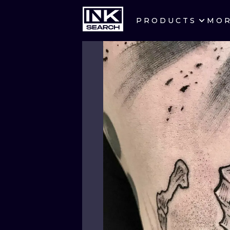
PRODUCTS
MO
CITIES
CRACOW
BERLIN
HEIDELBERG
MANCHESTER
PRAGUE
ATHENS