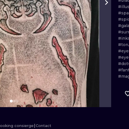
#bla
#illu
MINIMALISM
WOODCUT
#spa
#spi
UV
#gal
#sur
#ink
#tor
#eye
#eye
#dot
#fan
#mag
ooking consierge
Contact