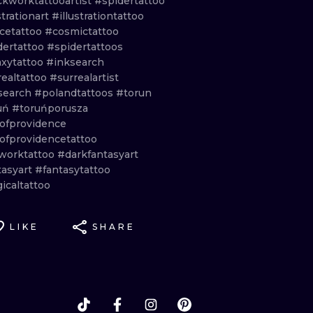
ckworktattooartist
#spidertattoo
strationart
#illustrationtattoo
cetattoo
#cosmictattoo
dertattoo
#spidertattoos
axytattoo
#inksearch
realtattoo
#surrealartist
search
#polandtattoos
#torun
uń
#toruńporusza
ofprovidence
ofprovidencetattoo
worktattoo
#darkfantasyart
tasyart
#fantasytattoo
icaltattoo
LIKE
SHARE