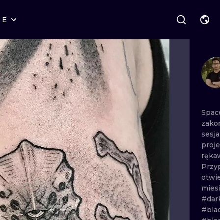
RE
STYLES
WARSAW
GEOMETRIC
WROCLAW
LETTERING
GRAPHIC
LONDON
NEW SCHOOL
HANDPOKE
EDINBURGH
SURREALISM
BLACKWORK
Spa
zako
AMSTERDAM
BIOMECHANICAL
TRADITIONAL
sesja
proj
VIENNA
TRIBAL
IGNORANT
ręka
Przy
BUDAPEST
JAPANESE
LINEWORK
otwi
mies
CARTOONS
DOTWORK
#dar
#bla
ILUSTRATION
NEO TRADITI