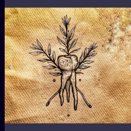
ILUSTRATIO
MINIMALISM
UV