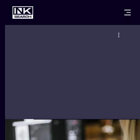
CITIES
STYLES
WARSAW
CRACOW
WROCLAW
LETTERING
BERLIN
LONDON
NEW SCHOO
HEIDELBERG
EDINBURGH
SURREALISM
MANCHESTER
AMSTERDAM
BIOMECHANI
PRAGUE
VIENNA
TRIBAL
ATHENS
BUDAPEST
JAPANESE
CARTOONS