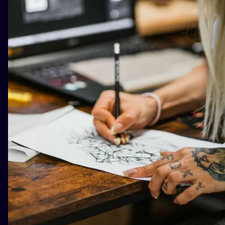
ILUSTRATIO
MINIMALISM
UV