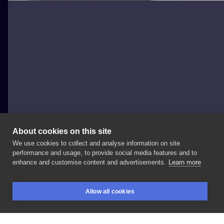
About cookies on this site
We use cookies to collect and analyse information on site
dkuczynska
performance and usage, to provide social media features and to
POLAND, POZNAŃ
enhance and customise content and advertisements.
Learn more
Wizualizacja
stanowi
jedynie
propozycję
miejsca
i
Allow all cookies
rozmiaru
;)
zapraszam
do
kontaktu
📩 . .
#tattoo
BOOKINGS
SEARCH
LOGIN
#tatuaż
#inksearchtodo
#flowertattoo
#floraltattoo