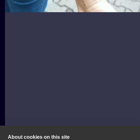
About cookies on this site