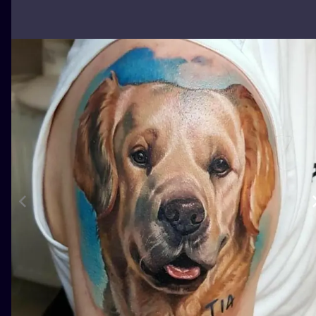
ILUSTRATIO
MINIMALISM
UV