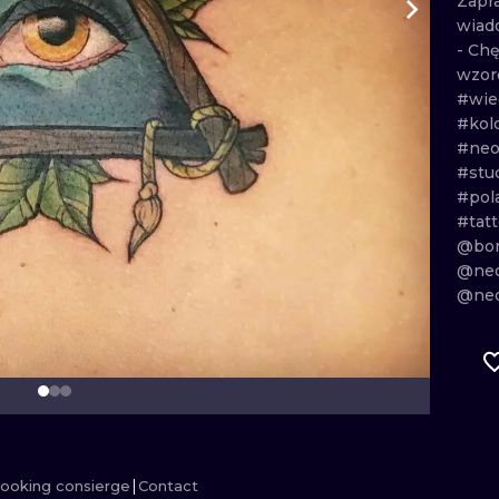
Zapr
wiad
MINIMALISM
WOODCUT
-
Chę
wzor
UV
#wi
#kol
#neo
#stu
#pol
#tat
@bom
@neo
@neo
ooking consierge
Contact