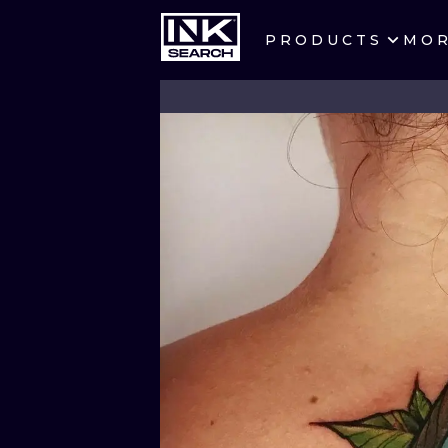
PRODUCTS
MO
CITIES
CRACOW
BERLIN
HEIDELBERG
MANCHESTER
PRAGUE
ATHENS