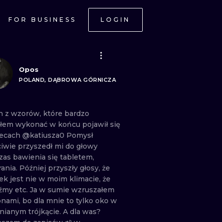
FOR BUSINESS
LOGIN
Opos
POLAND, DĄBROWA GÓRNICZA
en
z
wzorów,
które
bardzo
ałem
wykonać
w
końcu
pojawił
się
lecach
@katiusza0
Pomysł
ciwie
przyszedł
mi
do
głowy
zas
bawienia
się
tabletem,
rania.
Później
przyszły
głosy,
że
rek
jest
nie
w
moim
klimacie,
że
dźmy
etc.
Ja
w
sumie
wzruszałem
onami,
bo
dla
mnie
to
tylko
oko
w
nianym
trójkącie.
A
dla
was?
ONAL