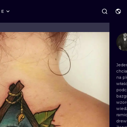
RE
STYLES
WARSAW
GEOMETRIC
WROCLAW
LETTERING
GRAPHIC
LONDON
NEW SCHOOL
HANDPOKE
EDINBURGH
SURREALISM
BLACKWORK
Jed
chci
AMSTERDAM
BIOMECHANICAL
TRADITIONAL
na
p
właś
VIENNA
TRIBAL
IGNORANT
podc
bazg
BUDAPEST
JAPANESE
LINEWORK
wzo
wie
CARTOONS
DOTWORK
rami
drew
ILUSTRATION
NEO TRADITI