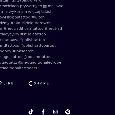
aszam
do
zapisów
📲
w
omościach
prywatnych
📩
mailowo
tnie
wykonam
więcej
takich
ów!
#opostattoo
#witch
edźmy
#oko
#liście
#drewno
or
#neotraditionaltattoo
#neotrad
tradycyjny
#studiotattoo
diotatuażu
#polishtattoo
andtattoos
#polishtattooartist
tooboy
#inksearch
oge_tattoo
@polandtattoos
tradtattz
@neotraditionaleurope
traditionaltattooers
LIKE
SHARE