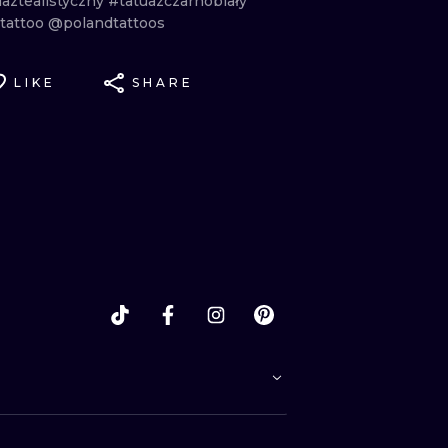
uaztealistyczny
#tatuazczarnobiały
tattoo
@polandtattoos
LIKE
SHARE