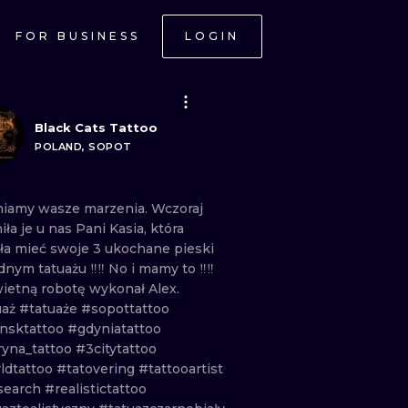
FOR BUSINESS
LOGIN
Black Cats Tattoo
POLAND, SOPOT
niamy
wasze
marzenia.
Wczoraj
niła
je
u
nas
Pani
Kasia,
która
ała
mieć
swoje
3
ukochane
pieski
ednym
tatuażu
‼️‼️ No
i
mamy
to
‼️‼️
wietną
robotę
wykonał
Alex.
uaż
#tatuaże
#sopottattoo
nsktattoo
#gdyniatattoo
ryna_tattoo
#3citytattoo
ldtattoo
#tatovering
#tattooartist
search
#realistictattoo
ONAL