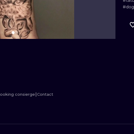
#tat
#dog
MINIMALISM
WOODCUT
UV
ooking consierge
Contact