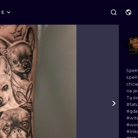
RE
STYLES
WARSAW
GEOMETRIC
WROCLAW
LETTERING
GRAPHIC
LONDON
NEW SCHOOL
HANDPOKE
EDINBURGH
SURREALISM
BLACKWORK
Speł
speł
AMSTERDAM
BIOMECHANICAL
TRADITIONAL
chci
na
j
VIENNA
TRIBAL
IGNORANT
Tą
ś
#tat
BUDAPEST
JAPANESE
LINEWORK
#gda
#wit
CARTOONS
DOTWORK
#wor
#ink
ILUSTRATION
NEO TRADITI