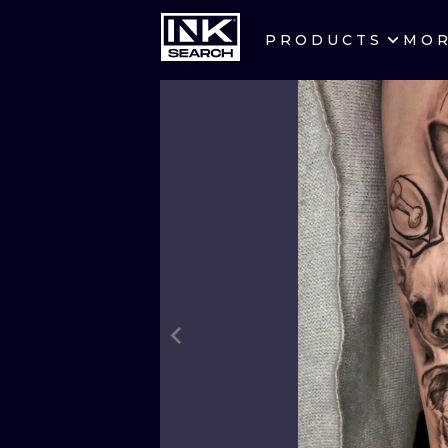
PRODUCTS
MO
CITIES
CRACOW
BERLIN
HEIDELBERG
MANCHESTER
PRAGUE
ATHENS